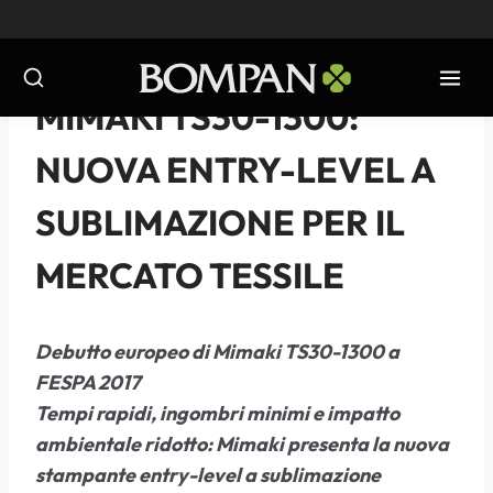
Salta
al
contenuto
NOTIZIE
-
2017
MIMAKI TS30-1300:
NUOVA ENTRY-LEVEL A
SUBLIMAZIONE PER IL
MERCATO TESSILE
Debutto europeo di Mimaki TS30-1300 a
FESPA 2017
Tempi rapidi, ingombri minimi e impatto
ambientale ridotto: Mimaki presenta la nuova
stampante entry-level a sublimazione