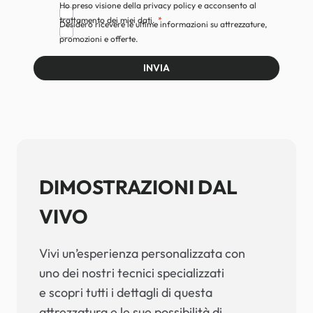
Ho preso visione della privacy policy e acconsento al
trattamento dei miei dati.
Desidero ricevere le ultime informazioni su attrezzature,
promozioni e offerte.
INVIA
DIMOSTRAZIONI DAL
VIVO
Vivi un’esperienza personalizzata con
uno dei nostri tecnici specializzati
e scopri tutti i dettagli di questa
attrezzatura e le sue possibilità di