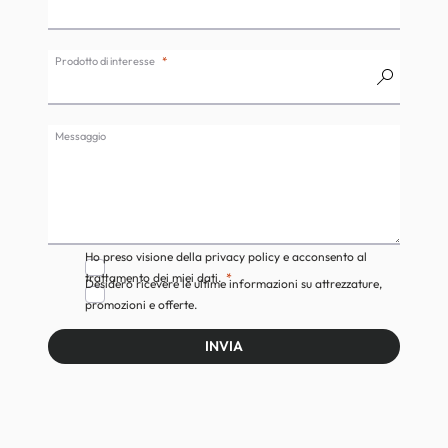
Prodotto di interesse
Messaggio
Ho preso visione della privacy policy e acconsento al
trattamento dei miei dati.
Desidero ricevere le ultime informazioni su attrezzature,
promozioni e offerte.
INVIA