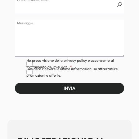
Messaggio
Ho preso visione della privacy policy e acconsento al
trattamento dei miei dati.
Desidero ricevere le ultime informazioni su attrezzature,
promozioni e offerte.
INVIA